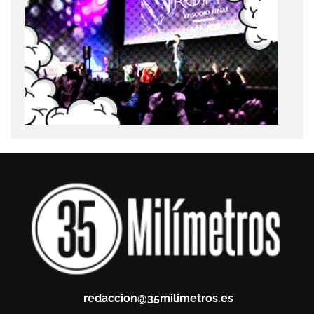
redaccion@35milimetros.es