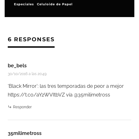
 Papel
Festivales y premios
6 RESPONSES
be_bels
30/10/2016 a las 20:49
‘Black Mirror’: las tres temporadas de peor a mejor
https://t.co/aY2WVItbVZ
vía @35milimetross
Responder
35milimetross