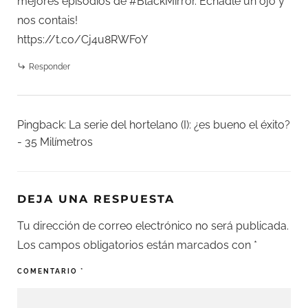
mejores episodios de #BlackMirror. Échadle un ojo y
nos contais!
https://t.co/Cj4u8RWFoY
Responder
Pingback:
La serie del hortelano (I): ¿es bueno el éxito?
- 35 Milímetros
DEJA UNA RESPUESTA
Tu dirección de correo electrónico no será publicada.
Los campos obligatorios están marcados con
*
COMENTARIO
*