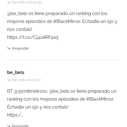
31/10/2016 a las 20:30
@be_bels os tiene preparado un ranking con los
mejores episodios de #BlackMirror. Échadle un ojo y
nos contais!
https://t.co/Cj4u8RF4xq
Responder
be_bels
31/10/2016 a las 21:17
RT @35milimetross: @be_bels os tiene preparado un
ranking con los mejores episodios de #BlackMirror.
Échadle un ojo y nos contais!
https:/…
Responder