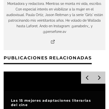
Montadora y redactora. Mientras se monta mi vida, escribo.
Con especial interés en visibilizar a la mujer en el
audiovisual. Paula Ortiz, Jason Reitman y la serie 'Girls' están
patrocinando mis veintitantos años. He volado de Wallada
hasta Laforet. Ando en Instagram: @anabelrv_ y
@persefone.av
PUBLICACIONES RELACIONADAS
ptaciones literarias
‘Sirat’ recibe dos no
Globos de Oro 2025