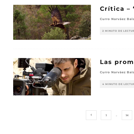
Crítica –
Curro Narváez Bal
2 MINUTO DE LECTU
Las prom
Curro Narváez Bal
4 MINUTO DE LECTU
1
…
14