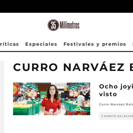
ríticas
Especiales
Festivales y premios
CURRO NARVÁEZ
Ocho joy
visto
Curro Narváez Bal
5 MINUTO DE LECTU