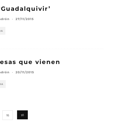
 ‘Guadalquivir’
adrón
·
27/11/2015
RA
esas que vienen
adrón
·
20/11/2015
RA
15
16