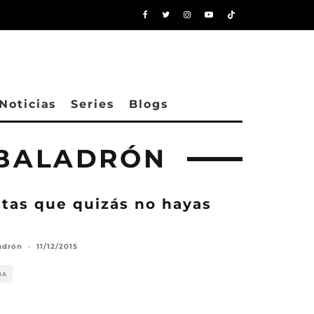
Noticias
Series
Blogs
 BALADRÓN
itas que quizás no hayas
adrón
·
11/12/2015
RA