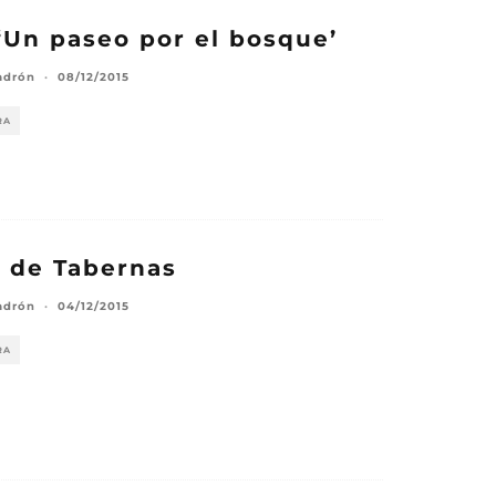
 ‘Un paseo por el bosque’
adrón
·
08/12/2015
RA
o de Tabernas
adrón
·
04/12/2015
RA