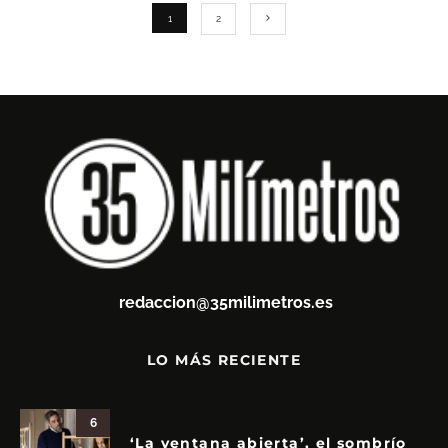
1
2
redaccion@35milimetros.es
LO MÁS RECIENTE
6
‘La ventana abierta’, el sombrío