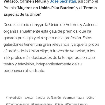
Velasco, Carmen Maura
y
José Sacristán
, así como el
Premio
‘Mujeres en Unión-Pilar Bardem’
y el ‘
Premio
Especial de la Unión’.
Desde su inicio en
1991
, la Unión de Actores y Actrices
organiza anualmente esta gala de premios, que ha
ganado prestigio y el respeto de la profesión. Estos
galardones tienen una gran relevancia, ya que la propia
afiliación de la Unión elige, a través de votación, a los
intérpretes más destacados de la temporada en cine,
teatro y televisión, independientemente de su
pertenencia al sindicato.
33ª edición
Actor
actriz
afiliación
carmen maura
Cine
Concha Velasco
Esperanza Roy
Gala
Gemma Cuervo