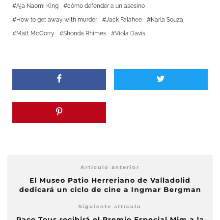
Aja Naomi King
cómo defender a un asesino
How to get away with murder
Jack Falahee
Karla Souza
Matt McGorry
Shonda Rhimes
Viola Davis
Artículo anterior
El Museo Patio Herreriano de Valladolid
dedicará un ciclo de cine a Ingmar Bergman
Siguiente artículo
Paco Tous recibirá el Premio Especial Mim a la