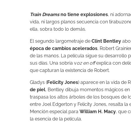
Train Dreams
no tiene explosiones
, ni adorn
vida, ni largos planos secuencia con tirabuzon
ella, sobra todo lo demás.
El segundo largometraje de
Clint Bentley
abor
época de cambios acelerados
, Robert Grainier
de las manos. La película sigue su desarrollo p
sus días. Una sobria v
oz en off
explica con deli
que capturan la existencia de Robert.
Gladys (
Felicity Jones
) aparece en la vida de 
de piel
, Bentley dibuja momentos mágicos en l
traspasa los altos árboles de los bosques de 
entre Joel Edgerton y Felicity Jones, resalta la
Mención especial para
William H. Macy
, que 
la esencia de la película.