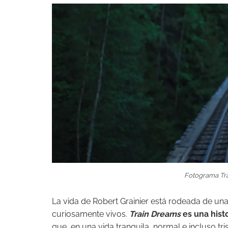
Fotograma Tra
La vida de Robert Grainier está rodeada de u
curiosamente vivos.
Train Dreams
es una histo
que, en una vida tranquila, normal e incluso tri