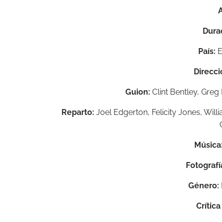
Dura
País:
E
Direcci
Guion:
Clint Bentley, Gre
Reparto:
Joel Edgerton, Felicity Jones, Will
Música
Fotografí
Género:
Crític