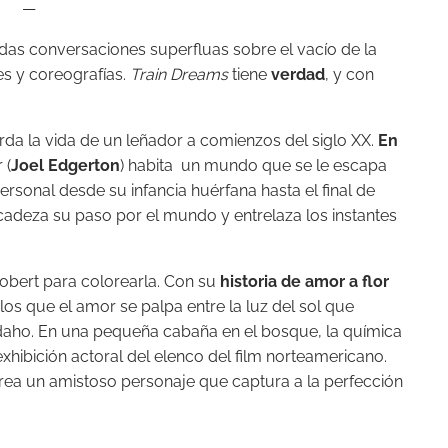
—
adas conversaciones superfluas sobre el vacío de la
es y coreografías.
Train Dreams
tiene
verdad
, y con
da la vida de un leñador a comienzos del siglo XX.
En
 (
Joel Edgerton
) habita un mundo que se le escapa
ersonal desde su infancia huérfana hasta el final de
cadeza su paso por el mundo y entrelaza los instantes
Robert para colorearla. Con su
historia de amor a flor
os que el amor se palpa entre la luz del sol que
Idaho. En una pequeña cabaña en el bosque, la química
 exhibición actoral del elenco del film norteamericano.
crea un amistoso personaje que captura a la perfección