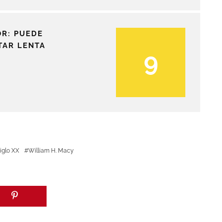
OR: PUEDE
TAR LENTA
9
iglo XX
William H. Macy