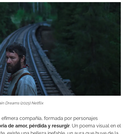
in Dreams (2025) Netflix
na efímera compañía, formada por personajes
ria de amor, pérdida y resurgir
. Un poema visual en el
ste, existe una belleza inefable, un aura que huye de la