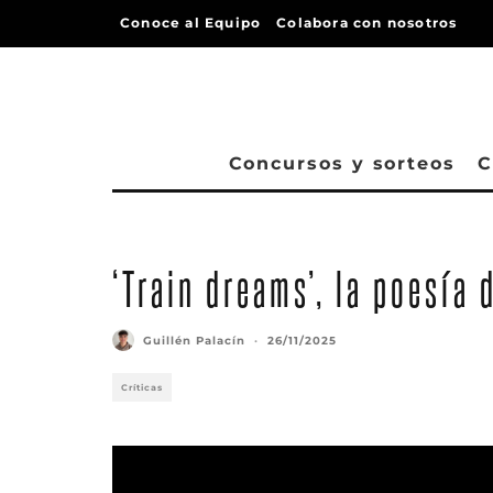
Conoce al Equipo
Colabora con nosotros
Concursos y sorteos
C
‘Train dreams’, la poesía 
Guillén Palacín
·
26/11/2025
Críticas