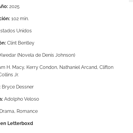
Año:
2025
ción:
102 min.
stados Unidos
ón:
Clint Bentley
g Kwedar (Novela de Denis Johnson)
iam H. Macy, Kerry Condon, Nathaniel Arcand, Clifton
Collins Jr.
:
Bryce Dessner
a:
Adolpho Veloso
Drama, Romance
a en Letterboxd