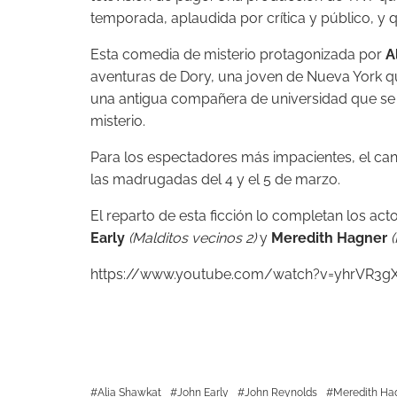
temporada, aplaudida por crítica y público, 
Esta comedia de misterio protagonizada por
A
aventuras de Dory, una joven de Nueva York qu
una antigua compañera de universidad que se 
misterio.
Para los espectadores más impacientes, el cana
las madrugadas del 4 y el 5 de marzo.
El reparto de esta ficción lo completan los act
Early
(Malditos vecinos 2)
y
Meredith Hagner
(
https://www.youtube.com/watch?v=yhrVR3gX
Alia Shawkat
John Early
John Reynolds
Meredith Hag