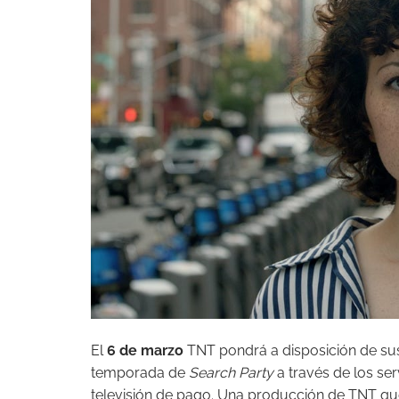
El
6 de marzo
TNT pondrá a disposición de sus
temporada de
Search Party
a través de los se
televisión de pago. Una producción de TNT que 