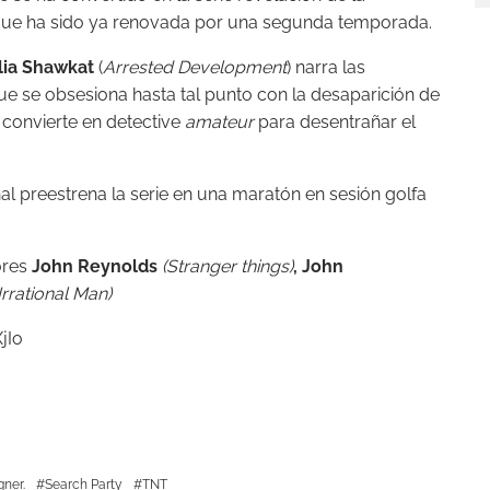
y que ha sido ya renovada por una segunda temporada.
lia Shawkat
(
Arrested Development
) narra las
e se obsesiona hasta tal punto con la desaparición de
convierte en detective
amateur
para desentrañar el
l preestrena la serie en una maratón en sesión golfa
ores
John Reynolds
(Stranger things)
,
John
Irrational Man)
jIo
ner.
Search Party
TNT