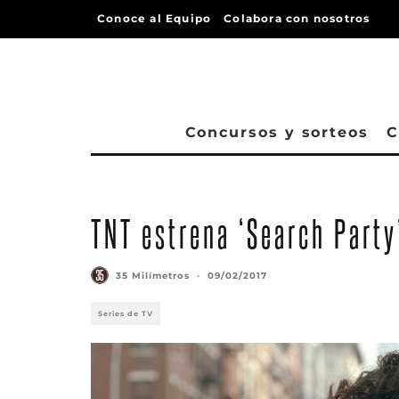
Conoce al Equipo
Colabora con nosotros
Concursos y sorteos
C
TNT estrena ‘Search Party
35 Milímetros
·
09/02/2017
Series de TV