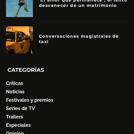
‘El amor que permanece’, el lento
desvanecer de un matrimonio
Conversaciones magistrales de
taxi
CATEGORÍAS
Críticas
Noticias
Festivales y premios
Series de TV
Trailers
Especiales
Opinión