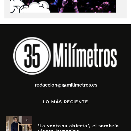
redaccion@35milimetros.es
LO MÁS RECIENTE
6
‘La ventana abierta’, el sombrío