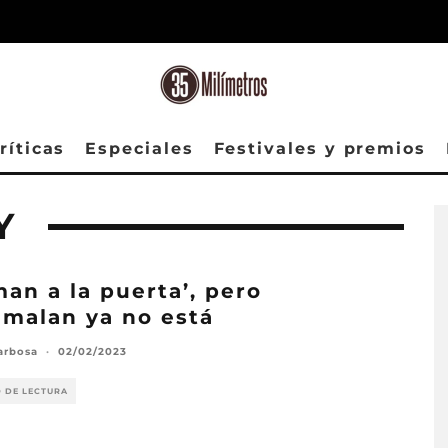
ríticas
Especiales
Festivales y premios
Y
man a la puerta’, pero
malan ya no está
arbosa
·
02/02/2023
O DE LECTURA