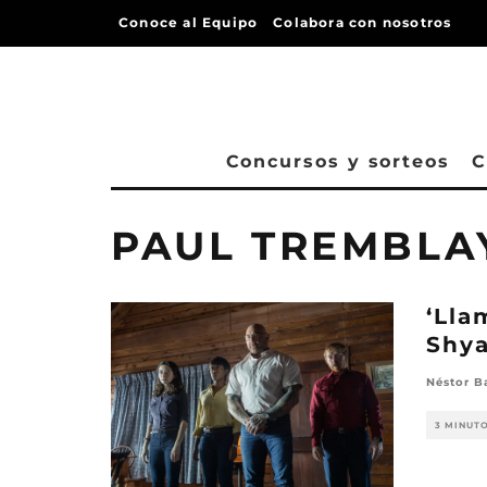
Conoce al Equipo
Colabora con nosotros
Concursos y sorteos
C
PAUL TREMBLA
‘Lla
Shya
Néstor B
3 MINUT