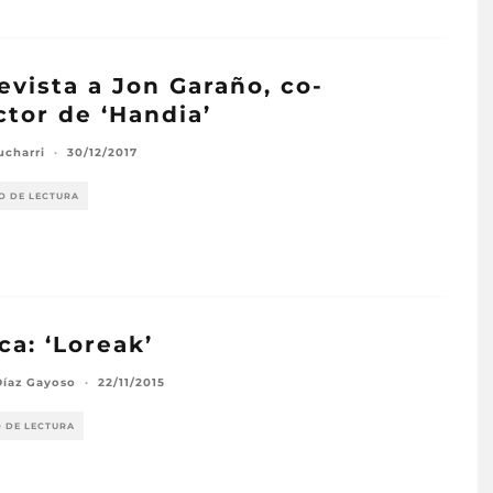
evista a Jon Garaño, co-
ctor de ‘Handia’
ucharri
·
30/12/2017
O DE LECTURA
ica: ‘Loreak’
Díaz Gayoso
·
22/11/2015
O DE LECTURA