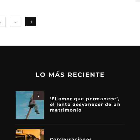
1
2
3
LO MÁS RECIENTE
7
‘El amor que permanece’,
el lento desvanecer de un
matrimonio
Conversaciones