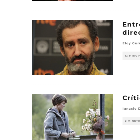
Entr
dire
Eloy Gur
13 MINUT
Crít
Ignacio 
2 MINUT