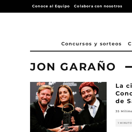
Conoce al Equipo
Colabora con nosotros
Concursos y sorteos
C
JON GARAÑO
La c
Conc
de S
35 Milím
1 MINUTO