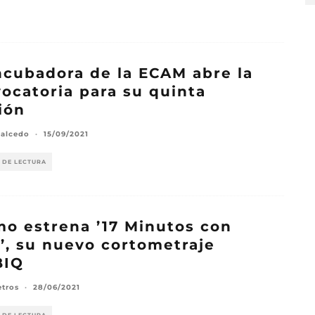
ncubadora de la ECAM abre la
ocatoria para su quinta
ión
Salcedo
·
15/09/2021
 DE LECTURA
o estrena ’17 Minutos con
’, su nuevo cortometraje
BIQ
etros
·
28/06/2021
 DE LECTURA