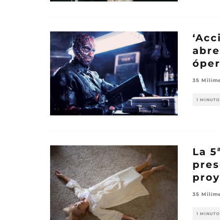
‘Acc
abre
óper
35 Milím
1 MINUTO
La 5
pres
proy
35 Milím
1 MINUTO