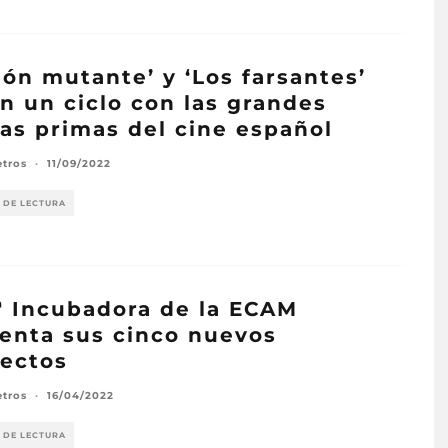
ión mutante’ y ‘Los farsantes’
n un ciclo con las grandes
as primas del cine español
etros
·
11/09/2022
 DE LECTURA
ª Incubadora de la ECAM
enta sus cinco nuevos
ectos
etros
·
16/04/2022
 DE LECTURA