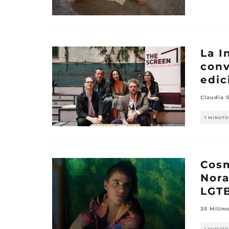
La I
conv
edic
Claudia 
1 MINUTO
Cosm
Nora
LGT
35 Milím
1 MINUTO