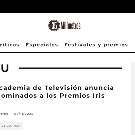
ríticas
Especiales
Festivales y premios
ZU
cademia de Televisión anuncia
nominados a los Premios Iris
5
etros
·
06/11/2025
O DE LECTURA