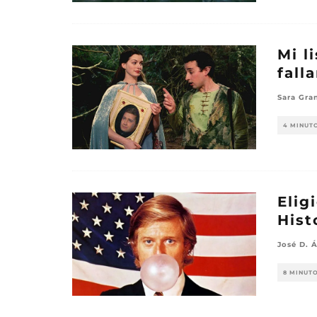
Mi l
fall
Sara Gra
4 MINUT
Elig
Hist
José D. Á
8 MINUT