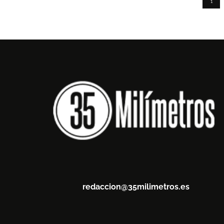
1
redaccion@35milimetros.es