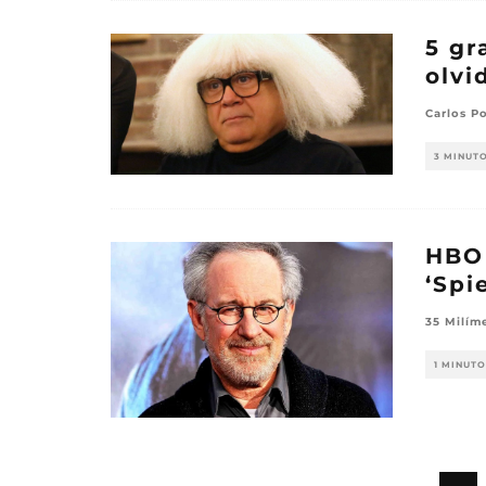
5 gr
olvi
Carlos Po
3 MINUT
HBO 
‘Spi
35 Milím
1 MINUTO