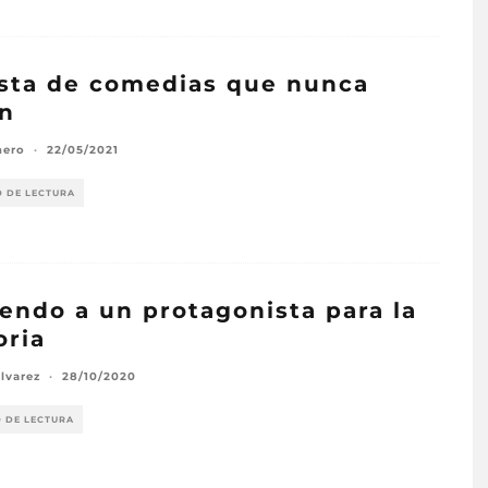
ista de comedias que nunca
an
nero
·
22/05/2021
O DE LECTURA
iendo a un protagonista para la
oria
lvarez
·
28/10/2020
O DE LECTURA