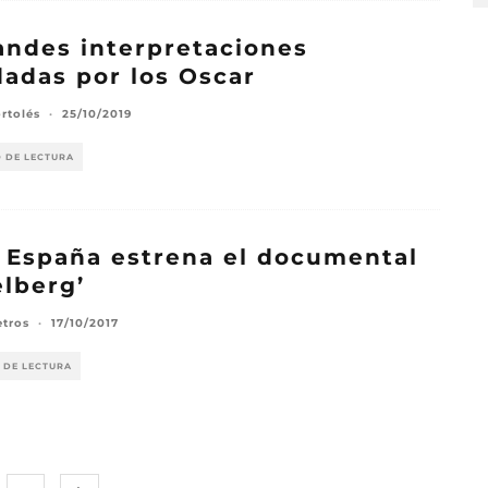
andes interpretaciones
dadas por los Oscar
rtolés
·
25/10/2019
O DE LECTURA
España estrena el documental
elberg’
etros
·
17/10/2017
 DE LECTURA