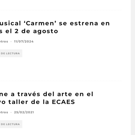
usical ‘Carmen’ se estrena en
s el 2 de agosto
etros
·
11/07/2024
 DE LECTURA
ine a través del arte en el
o taller de la ECAES
etros
·
25/02/2021
 DE LECTURA