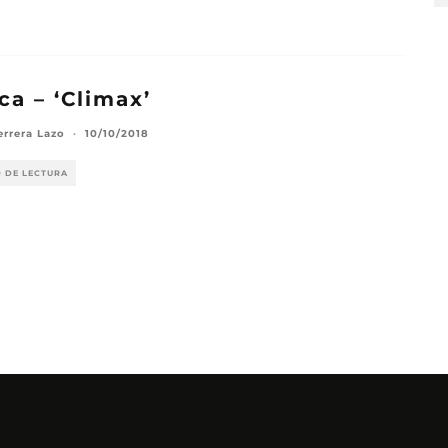
ica – ‘Climax’
errera Lazo
·
10/10/2018
O DE LECTURA