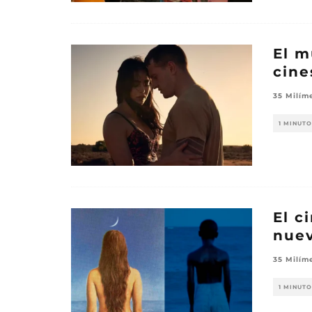
El m
cine
35 Milím
1 MINUTO
El c
nuev
35 Milím
1 MINUTO