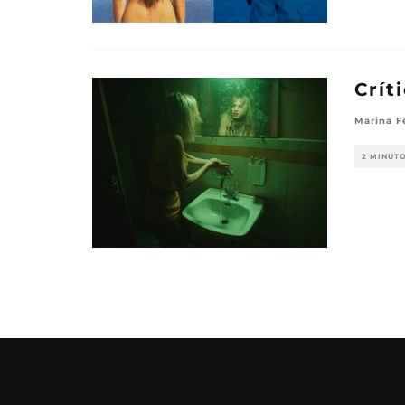
Crít
Marina F
2 MINUT