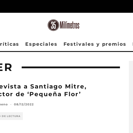
ríticas
Especiales
Festivales y premios
ER
evista a Santiago Mitre,
ctor de ‘Pequeña Flor’
meno
·
08/12/2022
O DE LECTURA