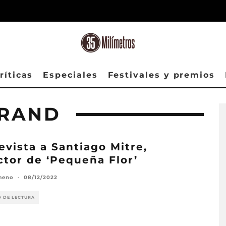
ríticas
Especiales
Festivales y premios
RRAND
evista a Santiago Mitre,
ctor de ‘Pequeña Flor’
meno
·
08/12/2022
O DE LECTURA