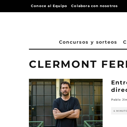
Conoce al Equipo
Colabora con nosotros
Concursos y sorteos
C
CLERMONT FE
Entr
dire
Pablo Ji
4 MINUT