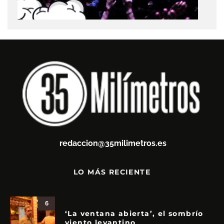
redaccion@35milimetros.es
LO MÁS RECIENTE
6
‘La ventana abierta’, el sombrío
viento levantino