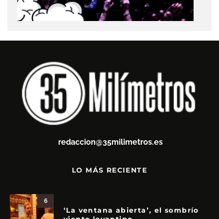
redaccion@35milimetros.es
LO MÁS RECIENTE
6
‘La ventana abierta’, el sombrío