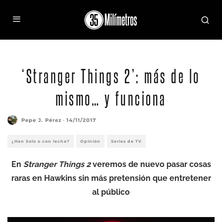
‘Stranger Things 2’: más de lo
mismo… y funciona
Pepe J. Pérez
·
14/11/2017
¿Han Solo o con leche?
Opinión
Series de TV
En
Stranger Things 2
veremos de nuevo pasar cosas
raras en Hawkins sin más pretensión que entretener
al público