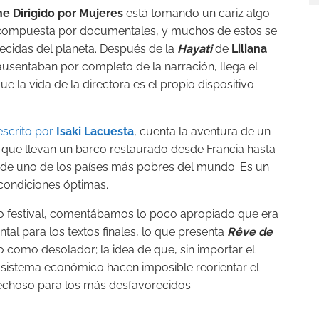
ne Dirigido por Mujeres
está tomando un cariz algo
á compuesta por documentales, y muchos de estos se
ecidas del planeta. Después de la
Hayati
de
Liliana
 ausentaban por completo de la narración, llega el
que la vida de la directora es el propio dispositivo
scrito por
Isaki Lacuesta
, cuenta la aventura de un
a, que llevan un barco restaurado desde Francia hasta
s de uno de los países más pobres del mundo. Es un
 condiciones óptimas.
mo festival, comentábamos lo poco apropiado que era
l para los textos finales, lo que presenta
Rêve de
rio como desolador; la idea de que, sin importar el
te sistema económico hacen imposible reorientar el
echoso para los más desfavorecidos.