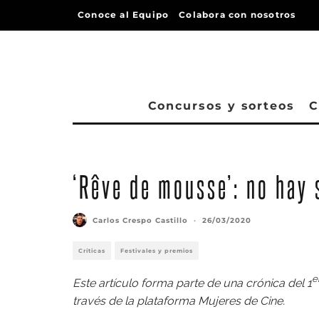
Conoce al Equipo
Colabora con nosotros
Concursos y sorteos
C
‘Rêve de mousse’: no hay 
Carlos Crespo Castillo
·
26/03/2020
Críticas
Festivales y premios
e
Este artículo forma parte de una crónica del
1
través de la plataforma
Mujeres de Cine
.