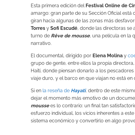
Esta primera edición del
Festival Online de Ci
amargo: gran parte de su Sección Oficial est
giran hacia algunas de las zonas más desfavor
Torres
y
Sofi Escudé
, donde las directoras se
turno de
Rêve de mousse
, una película en la 
narrativo.
El documental, dirigido por
Elena Molina
y
coe
grupo de gente, entre ellos la propia director
Haití, donde piensan donarlo a los pescadore
viaje duro, y el barco en que viajan no está en
Si en
la reseña de
Hayati
, dentro de este mis
dejar el momento más emotivo de un documenta
mousse
es lo contrario: un final tan satisfacto
esfuerzo individual, los vicios inherentes a es
sistema económico y convertirlo en algo prov