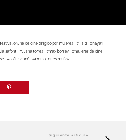
festival online de cine dirigido por mujeres
Haití
hayati
via safont
liliana torres
max borsey
mujeres de cine
sse
sofi escudé
txema torres muñoz
Siguiente artículo