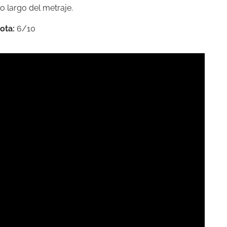
o largo del metraje.
ota:
6/10