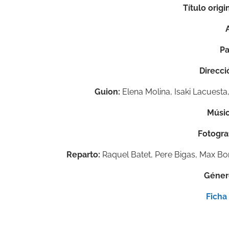
Título origin
Pa
Direcci
Guion:
Elena Molina, Isaki Lacuest
Músi
Fotograf
Reparto:
Raquel Batet, Pere Bigas, Max Bor
Géner
Ficha