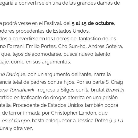
llegaría a convertirse en una de las grandes damas de
podrá verse en el Festival, del
5 al 15 de octubre
,
zadores procedentes de Estados Unidos,
s a convertirse en los líderes del fantástico de los
uno Forzani, Emilio Portes, Cho Sun-ho, Andrés Goteira,
val que, lejos de acomodarse, busca nuevo talento
guaje, como en sus argumentos.
nd Dad
que, con un argumento delirante, narra la
cia letal de padres contra hijos. Por su parte S. Craig
one Tomahawk
– regresa a Sitges con la brutal
Brawl
in
tido en traficante de drogas aterriza en una prisión
atalla. Procedente de Estados Unidos también podrá
a de terror firmada por Christopher Landon, que
 en el tiempo
, hasta enloquecer a Jessica Rothe (
La La
na y otra vez.