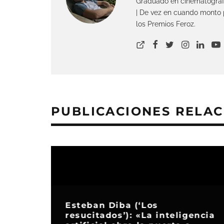
Graduado en cinematograf
| De vez en cuando monto p
los Premios Feroz.
PUBLICACIONES RELA
Esteban Diba (‘Los
resucitados’): «La inteligencia