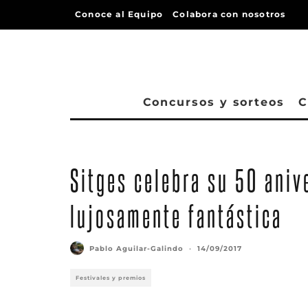
Conoce al Equipo
Colabora con nosotros
Concursos y sorteos
C
Sitges celebra su 50 ani
lujosamente fantástica
Pablo Aguilar-Galindo
·
14/09/2017
Festivales y premios