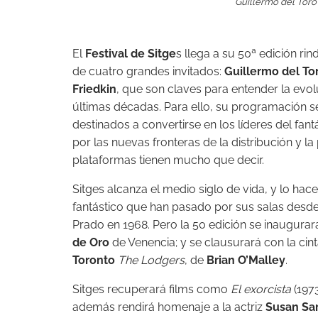
Guillermo del Toro
El
Festival de Sitge
s llega a su 50ª edición ri
de cuatro grandes invitados:
Guillermo del To
Friedkin
, que son claves para entender la evol
últimas décadas. Para ello, su programación s
destinados a convertirse en los líderes del fan
por las nuevas fronteras de la distribución y l
plataformas tienen mucho que decir.
Sitges alcanza el medio siglo de vida, y lo hace
fantástico que han pasado por sus salas desde
Prado en 1968. Pero la 50 edición se inaugura
de Oro
de Venencia; y se clausurará con la cint
Toronto
The Lodgers
, de
Brian O’Malley
.
Sitges recuperará films como
El exorcista
(197
además rendirá homenaje a la actriz
Susan Sa