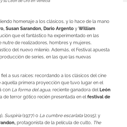
 y su León de Oro en Venecia
ndiendo homenaje a los clásicos, y lo hace de la mano
ro, Susan Sarandon, Dario Argento
y
William
ución que el fantástico ha experimentado en las
e nutre de realizadores, hombres y mujeres,
tástico del nuevo milenio. Además, el Festival apuesta
a producción de series, en las que las nuevas
 fiel a sus raíces: recordando a los clásicos del cine
 aquella primera proyección que tuvo lugar en el
rá con
La forma del agua
, reciente ganadora del
León
a de terror gótico recién presentada en el
festival de
3),
Suspiria
(1977) o
La cumbre escarlata
(2015); y
randon,
protagonista de la película de culto,
The