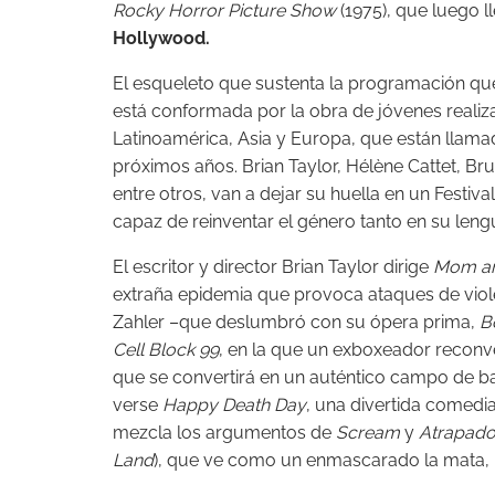
Rocky Horror Picture Show
(1975), que luego 
Hollywood.
El esqueleto que sustenta la programación que 
está conformada por la obra de jóvenes reali
Latinoamérica, Asia y Europa, que están llamado
próximos años. Brian Taylor, Hélène Cattet, Br
entre otros, van a dejar su huella en un Festi
capaz de reinventar el género tanto en su len
El escritor y director Brian Taylor dirige
Mom a
extraña epidemia que provoca ataques de violen
Zahler –que deslumbró con su ópera prima,
B
Cell Block 99
, en la que un exboxeador reconver
que se convertirá en un auténtico campo de b
verse
Happy Death Day
, una divertida comedi
mezcla los argumentos de
Scream
y
Atrapado
Land
), que ve como un enmascarado la mata, u