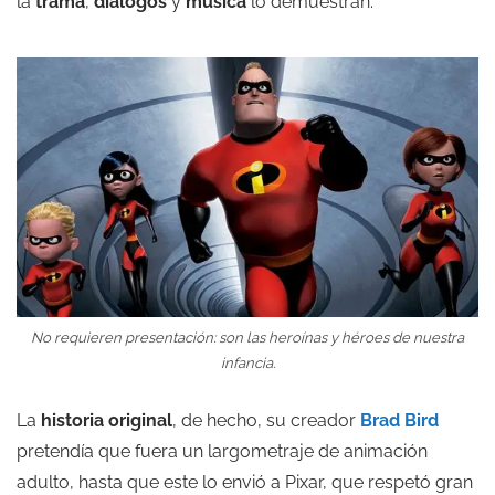
la
trama
,
diálogos
y
música
lo demuestran.
No requieren presentación: son las heroínas y héroes de nuestra
infancia.
La
historia
original
, de hecho, su creador
Brad Bird
pretendía que fuera un largometraje de animación
adulto, hasta que este lo envió a Pixar, que respetó gran