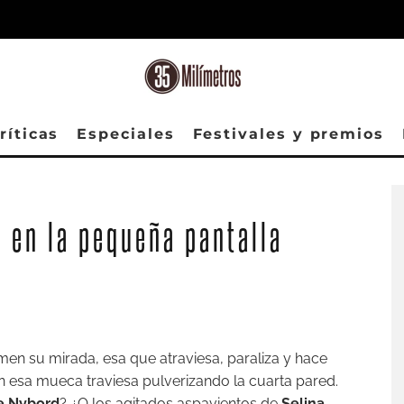
ríticas
Especiales
Festivales y premios
 en la pequeña pantalla
en su mirada, esa que atraviesa, paraliza y hace
on esa mueca traviesa pulverizando la cuarta pared.
te Nybord
? ¿O los agitados aspavientos de
Selina