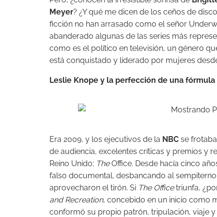
Meyer
? ¿Y qué me dicen de los ceños de dis
ficción no han arrasado como el señor Underwo
abanderado algunas de las series más represent
como es el político en televisión, un género qu
está conquistado y liderado por mujeres desd
Leslie Knope y la perfección de una fórmula
Era 2009, y los ejecutivos de la
NBC
se frotaba
de audiencia, excelentes críticas y premios y
Reino Unido;
The
Office. Desde hacía cinco año
falso documental, desbancando al sempitern
aprovecharon el tirón. Si
The Office
triunfa, ¿p
and Recreation
, concebido en un inicio como
conformó su propio patrón, tripulación, viaje y