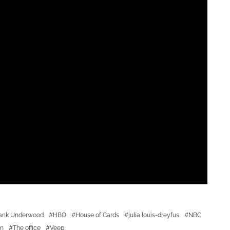
ank Underwood
HBO
House of Cards
julia louis-dreyfus
NBC
en
The office
Veep