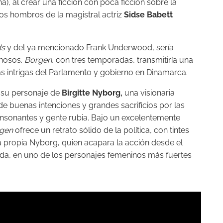
 al crear una ficción con poca ficción sobre la
los hombros de la magistral actriz
Sidse Babett
ds
y del ya mencionado Frank Underwood, sería
inosos.
Borgen
, con tres temporadas, transmitiría una
as intrigas del Parlamento y gobierno en Dinamarca.
y su personaje de
Birgitte Nyborg,
una visionaria
de buenas intenciones y grandes sacrificios por las
 consonantes y gente rubia. Bajo un excelentemente
rgen
ofrece un retrato sólido de la política, con tintes
la propia
Nyborg,
quien acapara la acción desde el
uda, en uno de los personajes femeninos más fuertes