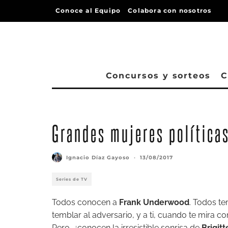
Conoce al Equipo
Colabora con nosotros
Concursos y sorteos
C
Grandes mujeres políticas
Ignacio Díaz Gayoso
·
13/08/2017
Series de TV
Todos conocen a
Frank Underwood
.
Todos tem
temblar al adversario, y a ti, cuando te mira c
Pero, ¿conocen la irresistible sonrisa de
Brigit