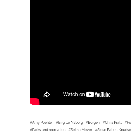
Amy Poehler
Birgitte Nyborg
Borgen
Chris Pratt
Fr
Parks and recreation
Selina Meyer
Sidse Babett Knuds