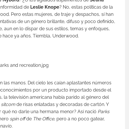
conformidad de
Leslie Knope
? No, estas políticas de la
od. Pero estas mujeres, de traje y despachos, sí han
ativas de un género brillante, difuso y poco definido,
e, aun en lo dispar de sus estilos, temas y enfoques,
e hace ya años. Tiembla, Underwood.
n las manos. Del cielo les caían aplastantes números
 reconocimientos por un producto importado desde el
s, la televisión americana había parido al género del
o
sitcom
de risas enlatadas y decoradas de cartón. Y
or qué no darle una hermana menor? Así nació
Parks
 mero
spin off
de
The Office
, pero a no poco gatear,
 navío.