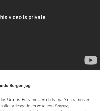
dos Unidos. Entramos en el drama. Y entramos en
n salto arriesgado en 2010 con
Borgen
,