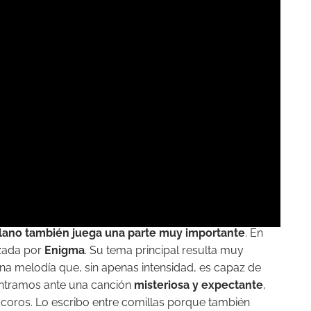
illano también juega una parte muy importante
. En
izada por
Enigma
. Su tema principal resulta muy
a melodía que, sin apenas intensidad, es capaz de
ntramos ante una canción
misteriosa y expectante
,
coros. Lo escribo entre comillas porque también