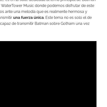
 por WaterTower Music donde podemos disfrutar de este
os ante una melodía que es realmente hermosa y
ansmitir
una fuerza única
. Este tema no es solo el de
capaz de transmitir Batman sobre Gotham una vez