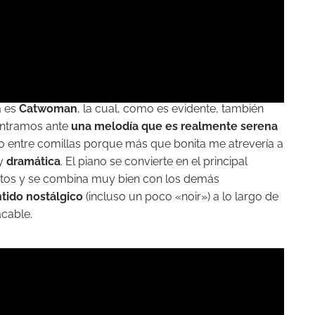
a es
Catwoman
, la cual, como es evidente, también
ontramos ante
una melodía que es realmente serena
bo entre comillas porque más que bonita me atrevería a
uy
dramática
. El piano se convierte en el principal
tos y se combina muy bien con los demás
ntido nostálgico
(incluso un poco «noir») a lo largo de
cable.