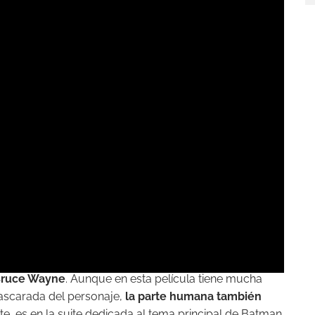
ruce Wayne
. Aunque en esta película tiene mucha
ascarada del personaje,
la parte humana también
e, es en la suite dedicada al tema principal de Batman