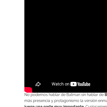
No podemos hablar de Batman sin hablar de
B
más presencia y protagonismo la versión enm
juega una parte muy importante
. Curiosament