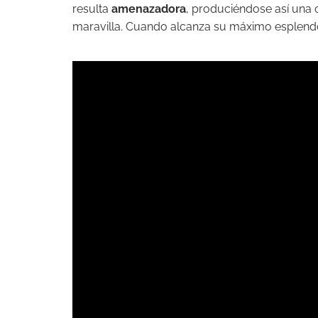
resulta
amenazadora
, produciéndose así una 
maravilla. Cuando alcanza su máximo esplend