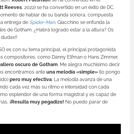
tt Reeves
, 2022) se ha convertido en un éxito de DC.
 momento de hablar de su banda sonora, compuesta
tima entrega de
Spider-Man
, Giacchino se enfunda la
les de Gotham. ¿Habrá logrado estar a la altura? Os
 dudas!!
 es con su tema principal, el principal protagonista
tros compositores, como Danny Elfman o Hans Zimmer,
aballero oscuro de Gotham
. Me alegra muchísimo decir
 Nos encontramos ante
una melodía «simple»
(lo pongo
tido)
pero muy efectiva
. La melodía avanza de una
do cada vez más su ritmo e intensidad con cada
ximo esplendor de una forma magistral y es capaz de
más,
¡Resulta muy pegadizo!
No puedo parar de