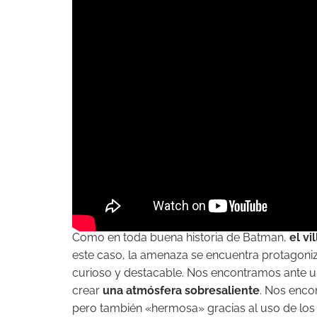
Como en toda buena historia de Batman,
el v
este caso, la amenaza se encuentra protagon
curioso y destacable. Nos encontramos ante un
crear
una atmósfera sobresaliente
. Nos enco
pero también «hermosa» gracias al uso de los 