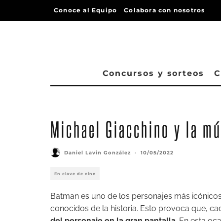
Conoce al Equipo
Colabora con nosotros
Concursos y sorteos
C
Michael Giacchino y la mú
Daniel Lavin González
·
10/05/2022
En clave de cine
Batman es uno de los personajes más icónico
conocidos de la historia. Esto provoca que, c
del personaje en la gran pantalla
. En esta oc