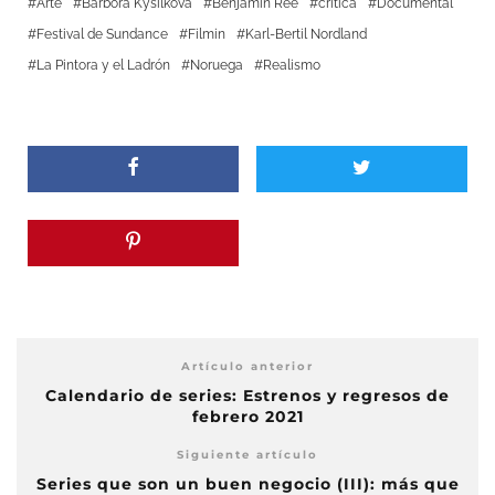
Arte
Barbora Kysilkova
Benjamin Ree
crítica
Documental
Festival de Sundance
Filmin
Karl-Bertil Nordland
La Pintora y el Ladrón
Noruega
Realismo
Artículo anterior
Calendario de series: Estrenos y regresos de
febrero 2021
Siguiente artículo
Series que son un buen negocio (III): más que