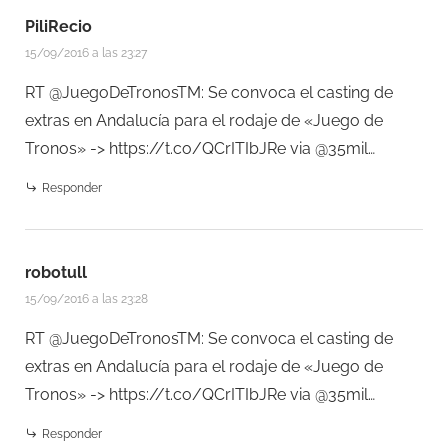
PiliRecio
15/09/2016 a las 23:27
RT @JuegoDeTronosTM: Se convoca el casting de
extras en Andalucía para el rodaje de «Juego de
Tronos» ->
https://t.co/QCrITIbJRe
via @35mil…
Responder
robotull
15/09/2016 a las 23:28
RT @JuegoDeTronosTM: Se convoca el casting de
extras en Andalucía para el rodaje de «Juego de
Tronos» ->
https://t.co/QCrITIbJRe
via @35mil…
Responder