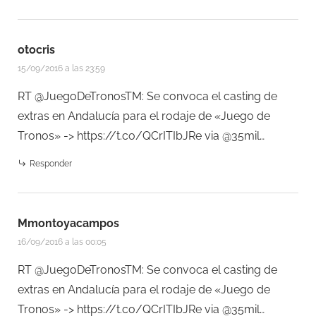
otocris
15/09/2016 a las 23:59
RT @JuegoDeTronosTM: Se convoca el casting de
extras en Andalucía para el rodaje de «Juego de
Tronos» ->
https://t.co/QCrITIbJRe
via @35mil…
Responder
Mmontoyacampos
16/09/2016 a las 00:05
RT @JuegoDeTronosTM: Se convoca el casting de
extras en Andalucía para el rodaje de «Juego de
Tronos» ->
https://t.co/QCrITIbJRe
via @35mil…