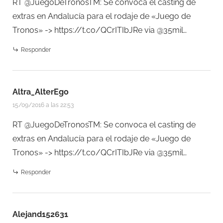
RT @JuegoDeTronosTM: Se convoca el casting de
extras en Andalucía para el rodaje de «Juego de
Tronos» ->
https://t.co/QCrITIbJRe
via @35mil…
Responder
Altra_AlterEgo
15/09/2016 a las 22:53
RT @JuegoDeTronosTM: Se convoca el casting de
extras en Andalucía para el rodaje de «Juego de
Tronos» ->
https://t.co/QCrITIbJRe
via @35mil…
Responder
Alejand152631