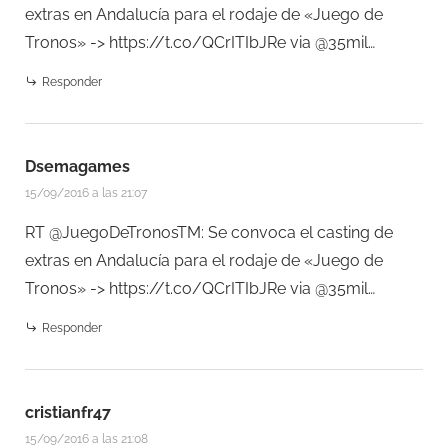
extras en Andalucía para el rodaje de «Juego de
Tronos» ->
https://t.co/QCrITIbJRe
via @35mil…
Responder
Dsemagames
15/09/2016 a las 21:07
RT @JuegoDeTronosTM: Se convoca el casting de
extras en Andalucía para el rodaje de «Juego de
Tronos» ->
https://t.co/QCrITIbJRe
via @35mil…
Responder
cristianfr47
15/09/2016 a las 21:08