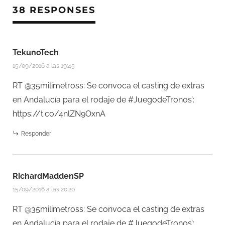
38 RESPONSES
TekunoTech
15/09/2016 a las 19:45
RT @35milimetross: Se convoca el casting de extras
en Andalucía para el rodaje de #JuegodeTronos’:
https://t.co/4nlZN9OxnA
Responder
RichardMaddenSP
15/09/2016 a las 20:20
RT @35milimetross: Se convoca el casting de extras
en Andalucía para el rodaje de #JuegodeTronos’: