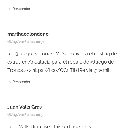
Responder
marthacelondono
16/09/2016 a las 00:31
RT @JuegoDeTronosTM: Se convoca el casting de
extras en Andalucía para el rodaje de «Juego de
Tronos» ->
https://t.co/QCrITIbJRe
via @35mil…
Responder
Juan Valls Grau
16/09/2016 a las 00:32
Juan Valls Grau
liked this on Facebook.