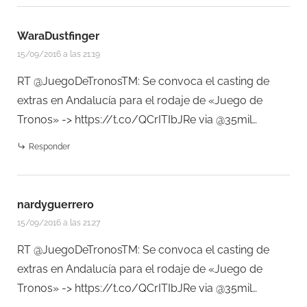
WaraDustfinger
15/09/2016 a las 21:19
RT @JuegoDeTronosTM: Se convoca el casting de
extras en Andalucía para el rodaje de «Juego de
Tronos» ->
https://t.co/QCrITIbJRe
via @35mil…
Responder
nardyguerrero
15/09/2016 a las 21:27
RT @JuegoDeTronosTM: Se convoca el casting de
extras en Andalucía para el rodaje de «Juego de
Tronos» ->
https://t.co/QCrITIbJRe
via @35mil…