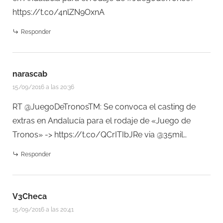
https://t.co/4nlZN9OxnA
Responder
narascab
15/09/2016 a las 20:36
RT @JuegoDeTronosTM: Se convoca el casting de
extras en Andalucía para el rodaje de «Juego de
Tronos» ->
https://t.co/QCrITIbJRe
via @35mil…
Responder
V3Checa
15/09/2016 a las 20:41