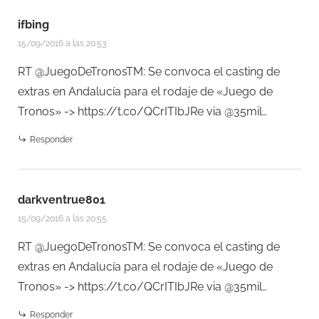
ifbing
15/09/2016 a las 20:53
RT @JuegoDeTronosTM: Se convoca el casting de
extras en Andalucía para el rodaje de «Juego de
Tronos» ->
https://t.co/QCrITIbJRe
via @35mil…
Responder
darkventrue801
15/09/2016 a las 20:55
RT @JuegoDeTronosTM: Se convoca el casting de
extras en Andalucía para el rodaje de «Juego de
Tronos» ->
https://t.co/QCrITIbJRe
via @35mil…
Responder