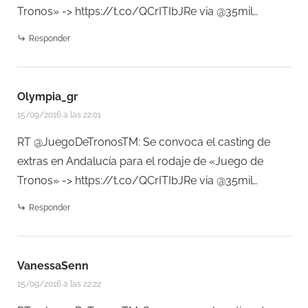
Tronos» ->
https://t.co/QCrITIbJRe
via @35mil…
Responder
Olympia_gr
15/09/2016 a las 22:01
RT @JuegoDeTronosTM: Se convoca el casting de
extras en Andalucía para el rodaje de «Juego de
Tronos» ->
https://t.co/QCrITIbJRe
via @35mil…
Responder
VanessaSenn
15/09/2016 a las 22:22