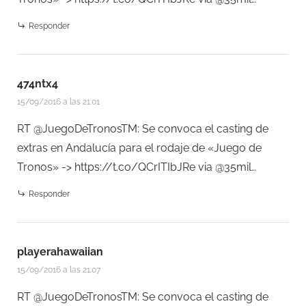
Responder
474ntx4
15/09/2016 a las 21:01
RT @JuegoDeTronosTM: Se convoca el casting de
extras en Andalucía para el rodaje de «Juego de
Tronos» ->
https://t.co/QCrITIbJRe
via @35mil…
Responder
playerahawaiian
15/09/2016 a las 21:07
RT @JuegoDeTronosTM: Se convoca el casting de