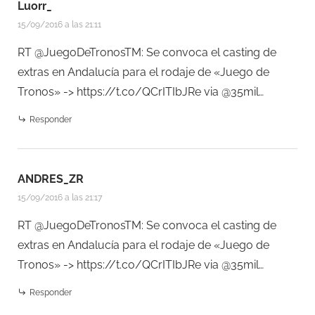
Luorr_
15/09/2016 a las 21:11
RT @JuegoDeTronosTM: Se convoca el casting de
extras en Andalucía para el rodaje de «Juego de
Tronos» ->
https://t.co/QCrITIbJRe
via @35mil…
Responder
ANDRES_ZR
15/09/2016 a las 21:17
RT @JuegoDeTronosTM: Se convoca el casting de
extras en Andalucía para el rodaje de «Juego de
Tronos» ->
https://t.co/QCrITIbJRe
via @35mil…
Responder