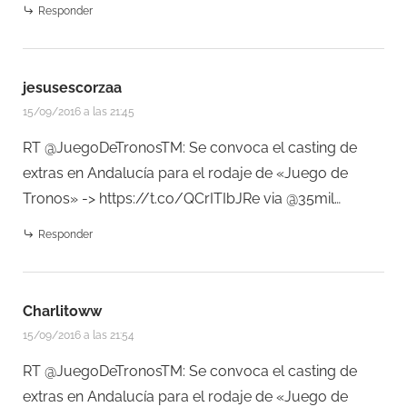
Responder
jesusescorzaa
15/09/2016 a las 21:45
RT @JuegoDeTronosTM: Se convoca el casting de
extras en Andalucía para el rodaje de «Juego de
Tronos» ->
https://t.co/QCrITIbJRe
via @35mil…
Responder
Charlitoww
15/09/2016 a las 21:54
RT @JuegoDeTronosTM: Se convoca el casting de
extras en Andalucía para el rodaje de «Juego de