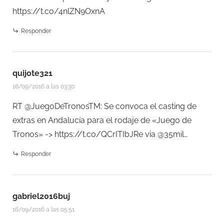
https://t.co/4nlZN9OxnA
Responder
quijote321
16/09/2016 a las 03:30
RT @JuegoDeTronosTM: Se convoca el casting de
extras en Andalucía para el rodaje de «Juego de
Tronos» ->
https://t.co/QCrITIbJRe
via @35mil…
Responder
gabriel2016buj
16/09/2016 a las 05:51