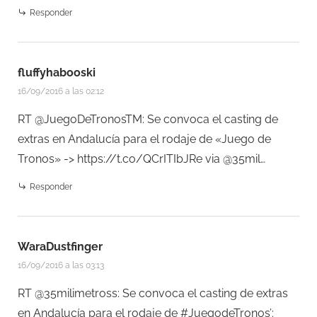
Responder
fluffyhabooski
16/09/2016 a las 02:12
RT @JuegoDeTronosTM: Se convoca el casting de
extras en Andalucía para el rodaje de «Juego de
Tronos» ->
https://t.co/QCrITIbJRe
via @35mil…
Responder
WaraDustfinger
16/09/2016 a las 03:13
RT @35milimetross: Se convoca el casting de extras
en Andalucía para el rodaje de #JuegodeTronos’: