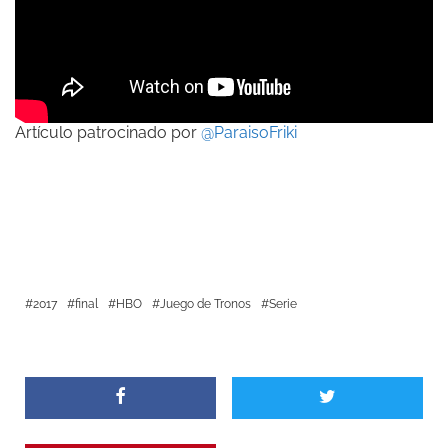
Artículo patrocinado por
@ParaisoFriki
2017
final
HBO
Juego de Tronos
Serie