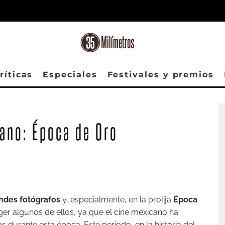
ríticas
Especiales
Festivales y premios
ano: Época de Oro
ndes fotógrafos
y, especialmente, en la prolija
Época
ger algunos de ellos, ya que el cine mexicano ha
s durante esta época. Este periodo, en la historia del