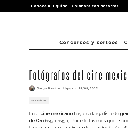
Conoce al Equipo
Colabora con nosotros
Concursos y sorteos
C
Fotógrafos del cine mexic
Jorge Ramírez López
·
18/09/2023
Especiales
En el
cine mexicano
hay una larga lista de
gra
de Oro
(1930-1950). Por ello tuvimos que esco
tenido una larga tradición de grandes fotógrafo