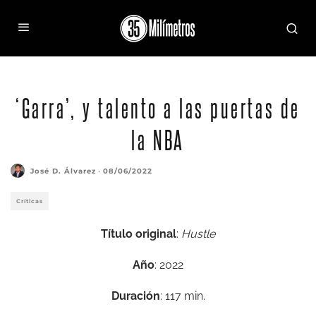
‘Garra’, y talento a las puertas de
la NBA
José D. Álvarez
·
08/06/2022
Críticas
Título original
:
Hustle
Año
: 2022
Duración
: 117 min.