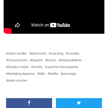
Adam Sandler
Baloncesto
coaching
comedia
Comunicación
Deporte
Drama
emprendedores
Estados Unidos
Familia
Juancho Hernangómez
Marketing deportivo
NBA
Netflix
psicología
redes sociales