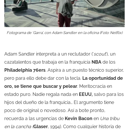
Fotograma de ‘Garra’, con Adam Sandler en la oficina (Foto: Netflix)
Adam Sandler interpreta a un reclutador (‘
scout
’), un
cazatalentos que trabaja en la franquicia
NBA
de los
Philadelphia 76ers
. Aspira a un puesto técnico superior,
pero para ello debe dar con la tecla.
La oportunidad de
oro, se tiene que buscar y pelear
. Meritocracia en
estado puro. Nadie regala nada en
EEUU,
salvo para los
hijos del dueño de la franquicia… El argumento tiene
poco de original o novedoso. Así a bote pronto,
recuerda a las urgencias de
Kevin Bacon
en
Una tribu
en la cancha (
Glaser
, 1994). Como cualquier historia de