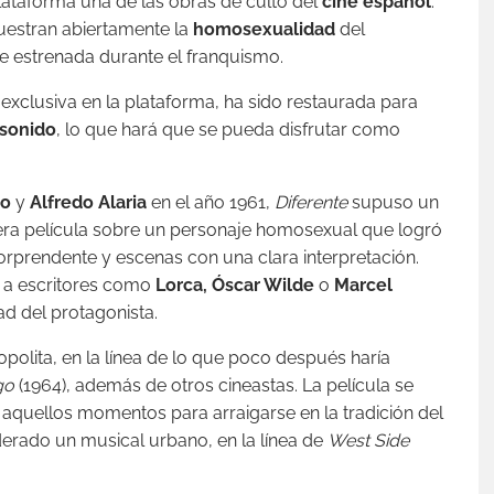
lataforma una de las obras de culto del
cine español
:
estran abiertamente la
homosexualidad
del
ue estrenada durante el franquismo.
 exclusiva en la plataforma, ha sido restaurada para
 sonido
, lo que hará que se pueda disfrutar como
do
y
Alfredo Alaria
en el año 1961,
Diferente
supuso un
imera película sobre un personaje homosexual que logró
orprendente y escenas con una clara interpretación.
s a escritores como
Lorca, Óscar Wilde
o
Marcel
d del protagonista.
olita, en la línea de lo que poco después haría
go
(1964), además de otros cineastas. La película se
 aquellos momentos para arraigarse en la tradición del
iderado un musical urbano, en la línea de
West Side