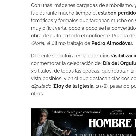
Con unas imágenes cargadas de simbolismo, y 
fue durante mucho tiempo el
eslabón perdido
temáticos y formales que tardarían mucho en se
muy difícil verla, poco a poco se ha convertido
obra de culto en todo el continente. Prueba de e
Gloria,
e
l último trabajo de
Pedro Almodóvar.
Diferente se incluirá en la colección V
isibilizac
conmemorar la celebración del
Día del Orgul
30 títulos, de todas las épocas, que retratan
vista posibles, y en el que destacan clásicos
diputado
(
Eloy de la Iglesia
, 1978), pasando p
otros.