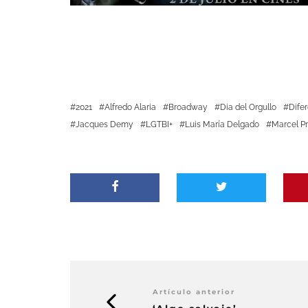
2021
Alfredo Alaria
Broadway
Dia del Orgullo
Dife
Jacques Demy
LGTBI+
Luis María Delgado
Marcel P
Artículo anterior