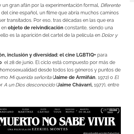
un gran afán por la experimentación formal,
Diferente
del cine español, un filme que abría muchos caminos
r transitados. Por eso, tras décadas en las que era
 en
objeto de reivindicación
constante, siendo una
llo es la aparición del cartel de la película en
Dolor y
ión, inclusión y diversidad: el cine LGBTIQ+
para
lo
el 28 de junio. El ciclo está compuesto por más de
 la homosexualidad desde todos los géneros y puntos de
 como
Mi querida señorita
(
Jaime de Armiñán
, 1972) o
El
or
A un Dios desconocido
(
Jaime Chávarri,
1977), entre