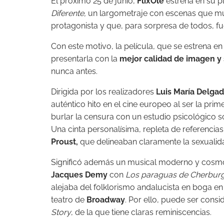
El próximo 25 de junio,
FlixOlé
estrena en su p
Diferente,
un largometraje con escenas que mu
protagonista y que, para sorpresa de todos, f
Con este motivo, la película, que se estrena en
presentarla con la
mejor calidad de imagen y
nunca antes.
Dirigida por los realizadores
Luis María Delga
auténtico hito en el cine europeo al ser la pr
burlar la censura con un estudio psicológico s
Una cinta personalísima, repleta de referencia
Proust,
que delineaban claramente la sexualida
Significó además un musical moderno y cosmop
Jacques Demy
con
Los paraguas de Cherbur
alejaba del folklorismo andalucista en boga en
teatro de
Broadway
. Por ello, puede ser cons
Story
, de la que tiene claras reminiscencias.