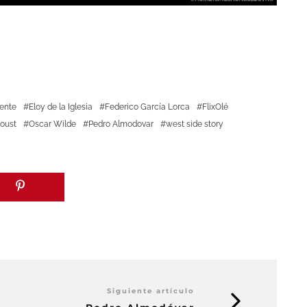
rente
Eloy de la Iglesia
Federico García Lorca
FlixOlé
roust
Oscar Wilde
Pedro Almodovar
west side story
Siguiente artículo