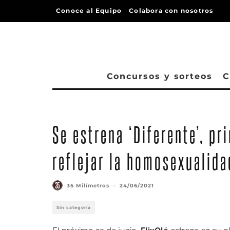
Conoce al Equipo
Colabora con nosotros
Concursos y sorteos
C
Se estrena ‘Diferente’, pr
reflejar la homosexualida
35 Milímetros
·
24/06/2021
Sin categoría