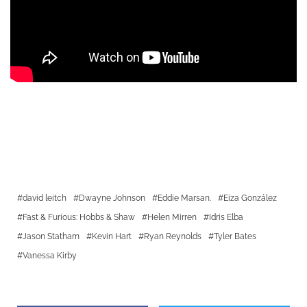
david leitch
Dwayne Johnson
Eddie Marsan.
Eiza González
Fast & Furious: Hobbs & Shaw
Helen Mirren
Idris Elba
Jason Statham
Kevin Hart
Ryan Reynolds
Tyler Bates
Vanessa Kirby