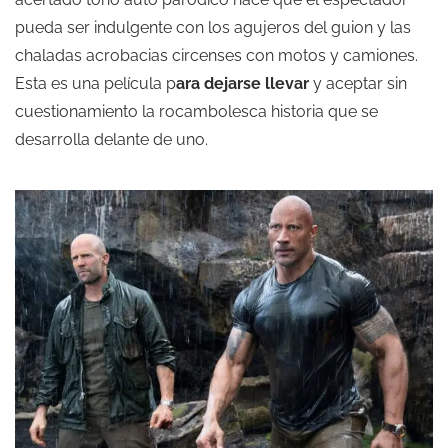
pueda ser indulgente con los agujeros del guion y las
chaladas acrobacias circenses con motos y camiones.
Esta es una película p
ara dejarse llevar
y aceptar sin
cuestionamiento la rocambolesca historia que se
desarrolla delante de uno.