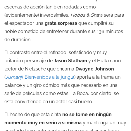
escenas de acción tan bien rodadas como
(evidentemente) inverosímiles,
Hobbs & Shaw
será para
el espectador una
grata sorpresa
que cumplirá su
noble cometido de entretener durante sus 136 minutos
de duración.
El contraste entre el refinado, sofisticado y muy
británico personaje de
Jason Statham
y el Hulk maorí
lector de Nietzsche que encarna
Dwayne Johnson
(
Juma
nji
: Bienvenidos a la jungla
) aporta a la trama un
balance y un giro cómico más que necesario en una
serie de películas como estas. La Roca, por cierto, se
está convirtiendo en un actor casi bueno.
El hecho de que esta cinta
no se tome en ningún
momento muy en serio a sí misma
y mantenga un muy
acertado tono auto paródico hace que el espectador