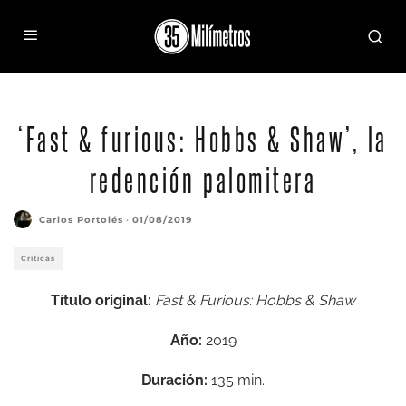
‘Fast & furious: Hobbs & Shaw’, la
redención palomitera
Carlos Portolés
·
01/08/2019
Críticas
Título original:
Fast & Furious: Hobbs & Shaw
Año:
2019
Duración:
135 min.