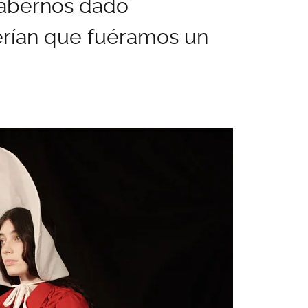
abernos dado
erían que fuéramos un