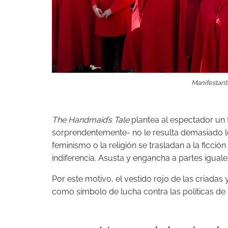
Manifestant
The Handmaid’s Tale
plantea al espectador un
sorprendentemente- no le resulta demasiado l
feminismo o la religión se trasladan a la ficci
indiferencia. Asusta y engancha a partes iguale
Por este motivo, el vestido rojo de las criadas 
como símbolo de lucha contra las políticas de