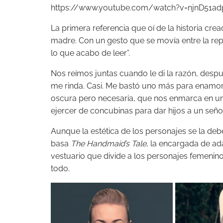
https://www.youtube.com/watch?v=njnD51ad
La primera referencia que oí de la historia cre
madre. Con un gesto que se movía entre la repu
lo que acabo de leer”.
Nos reímos juntas cuando le di la razón, desp
me rinda. Casi. Me bastó uno más para enamor
oscura pero necesaria, que nos enmarca en un f
ejercer de concubinas para dar hijos a un señor
Aunque la estética de los personajes se la d
basa
The Handmaid’s Tale
, la encargada de ad
vestuario que divide a los personajes femenino
todo.