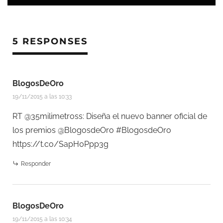
5 RESPONSES
BlogosDeOro
19/11/2015 a las 10:33
RT @35milimetross: Diseña el nuevo banner oficial de
los premios @BlogosdeOro #BlogosdeOro
https://t.co/SapH0Ppp3g
Responder
BlogosDeOro
19/11/2015 a las 10:34