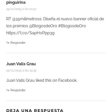
pinguirina
19/11/2015 a las 10:47
RT @35milimetross: Diseña el nuevo banner oficial de
los premios @BlogosdeOro #BlogosdeOro
https://t.co/SapH0Ppp3g
Responder
Juan Valls Grau
19/11/2015 a las 19:39
Juan Valls Grau
liked this on Facebook.
Responder
DEJA UNA RESPUESTA