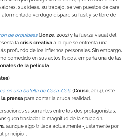
valores, sus ideas, su trabajo, se ven puestos de cara
atormentado verdugo dispare su fusil y se libre de
drón de orquídeas
(
Jonze
, 2002) y la fuerza visual del
senta la
crisis creativa
a la que se enfrenta una
ás profundo de los infiernos personales. Sin embargo,
omo comedido en sus actos físicos, empaña una de las
onales de la película
.
ntes
)
a en una botella de Coca-Cola
(
Couso
, 2014), este
 la prensa
para contar la cruda realidad.
ersaciones susurrantes entre los dos protagonistas,
nsiguen trasladar la magnitud de la situación.
va
, aunque algo trillada actualmente -justamente por
l principio-.