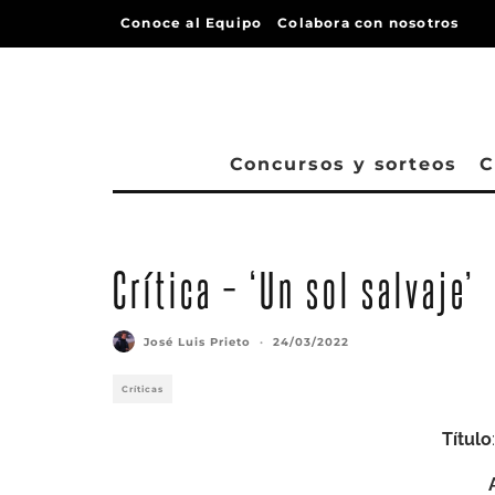
Conoce al Equipo
Colabora con nosotros
Concursos y sorteos
C
Crítica – ‘Un sol salvaje’
José Luis Prieto
·
24/03/2022
Críticas
Título