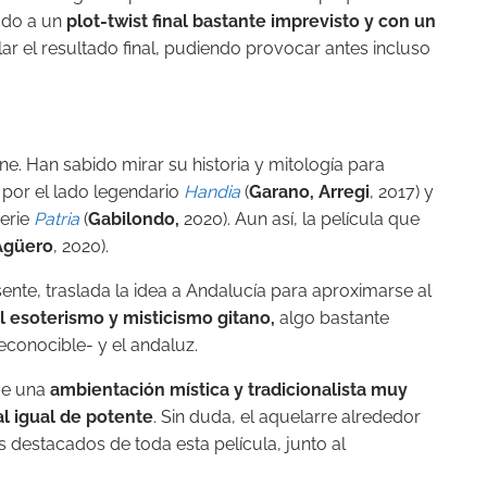
todo a un
plot-twist final bastante imprevisto y con un
ar el resultado final, pudiendo provocar antes incluso
ine. Han sabido mirar su historia y mitología para
 por el lado legendario
Handia
(
Garano, Arregi
, 2017) y
serie
Patria
(
Gabilondo,
2020). Aun así, la película que
Agüero
, 2020).
nte, traslada la idea a Andalucía para aproximarse al
l esoterismo y misticismo gitano,
algo bastante
econocible- y el andaluz.
 de una
ambientación mística y tradicionalista muy
al igual de potente
. Sin duda, el aquelarre alrededor
destacados de toda esta película, junto al