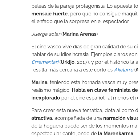
peleas de la pareja protagonista. Lo apuesta 
mensaje fuerte
, pero que no consigue maquill
el enfado que la sorpresa en el espectador.
Juerga solar
(
Marina Arenas
)
El cine vasco vive días de gran calidad de su c
hablar de su idiosincrasia. Ejemplos claros son
Errementari
(
Urkijo
, 2017), y por el histórico la 
resulta más cercana a este corto es
Akelarre
(
Marina
, teniendo esta hornada vasca muy prese
realismo mágico.
Habla en clave feminista de
inexplorado
por el cine español -al menos el r
Para crear esta nueva temática, dota al corto
atractiva
, acompañada de una
narración visu
de la hoguera puede ser de los momentos más 
espectacular cante jondo de
la Marenkarma
.