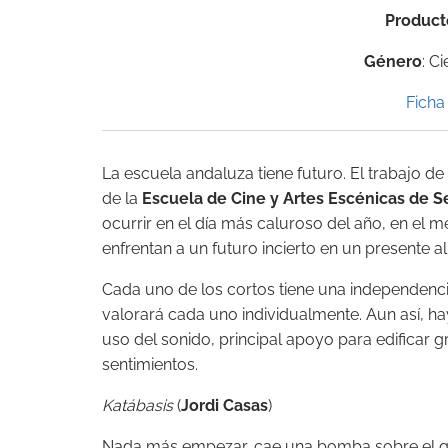
Product
Género
: C
Ficha 
La escuela andaluza tiene futuro. El trabajo d
de la
Escuela de Cine y Artes Escénicas de Se
ocurrir en el día más caluroso del año, en el 
enfrentan a un futuro incierto en un presente a
Cada uno de los cortos tiene una independenci
valorará cada uno individualmente. Aun así, h
uso del sonido, principal apoyo para edificar
sentimientos.
Katábasis
(
Jordi Casas
)
Nada más empezar, cae una bomba sobre el gu