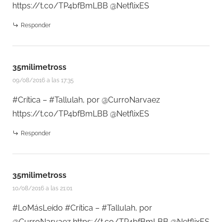
https://t.co/TP4bfBmLBB
@NetflixES
Responder
35milimetross
09/08/2016 a las 17:35
#Crítica – #Tallulah, por @CurroNarvaez
https://t.co/TP4bfBmLBB
@NetflixES
Responder
35milimetross
10/08/2016 a las 21:01
#LoMásLeído #Crítica – #Tallulah, por
@CurroNarvaez
https://t.co/TP4bfBmLBB
@NetflixES