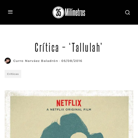
Crítica – ‘Tallulah’
Curro Narváez Baladrón
·
05/08/2016
Críticas