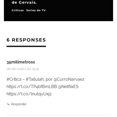
desvanecer de un matrimonio
Críticas
6 RESPONSES
35milimetross
06/08/2016 a las 19:30
#Crítica – #Tallulah, por @CurroNarvaez
https://t.co/TP4bfBmLBB
@NetflixES
https://t.co/lnutquUxjz
Responder