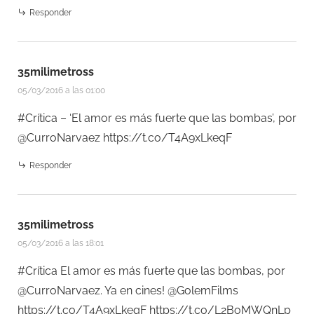
Responder
35milimetross
05/03/2016 a las 01:00
#Crítica – ‘El amor es más fuerte que las bombas’, por
@CurroNarvaez
https://t.co/T4A9xLkeqF
Responder
35milimetross
05/03/2016 a las 18:01
#Crítica El amor es más fuerte que las bombas, por
@CurroNarvaez. Ya en cines! @GolemFilms
https://t.co/T4A9xLkeqF
https://t.co/L2BoMWQnLp