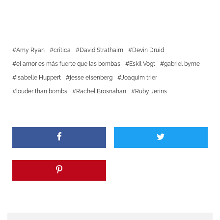
Amy Ryan
crítica
David Strathairn
Devin Druid
el amor es más fuerte que las bombas
Eskil Vogt
gabriel byrne
Isabelle Huppert
jesse eisenberg
Joaquim trier
louder than bombs
Rachel Brosnahan
Ruby Jerins