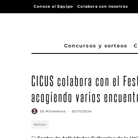
Conoce al Equipo
Colabora con nosotros
Concursos y sorteos
C
CICUS colabora con el Fest
acogiendo varios encuent
35 Milímetros
·
02/11/2024
Noticias