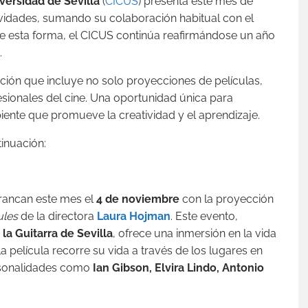
versidad de Sevilla
(
CICUS
) presenta este mes de
vidades, sumando su colaboración habitual con el
De esta forma, el CICUS continúa reafirmándose un año
.
ción que incluye no solo proyecciones de películas,
sionales del cine. Una oportunidad única para
biente que promueve la creatividad y el aprendizaje.
inuación:
rrancan este mes el
4 de noviembre
con la proyección
ules
de la directora
Laura Hojman
. Este evento,
 la Guitarra de Sevilla
, ofrece una inmersión en la vida
La película recorre su vida a través de los lugares en
ersonalidades como
Ian Gibson, Elvira Lindo, Antonio