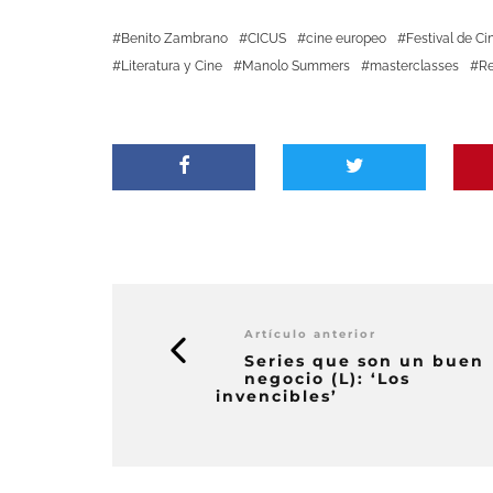
Benito Zambrano
CICUS
cine europeo
Festival de Ci
Literatura y Cine
Manolo Summers
masterclasses
Re
Artículo anterior
Series que son un buen
negocio (L): ‘Los
invencibles’