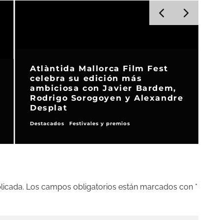
Atlàntida Mallorca Film Fest
celebra su edición más
ambiciosa con Javier Bardem,
Rodrigo Sorogoyen y Alexandre
Desplat
Destacados
Festivales y premios
F
licada.
Los campos obligatorios están marcados con
*