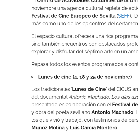
El
Centro de Actividades Culturales de la Uni
noviembre una agenda cultural repleta de acti
Festival de Cine Europeo de Sevilla
(
SEFF
). 
más como uno de los epicentros del certamen
El espacio cultural ofrecerá una rica programa
sino también encuentros con destacados profe
explorar y disfrutar del séptimo arte en un am
Repasa todos los eventos programados a cont
Lunes de cine (4, 18 y 25 de noviembre)
Los tradicionales ‘
Lunes de Cine
‘ del CICUS a
del documental
Antonio Machado. Los días az
presentado en colaboración con el
Festival de
y obra del poeta sevillano
Antonio Machado
. 
los que vivió y trabajó, con testimonios de p
Muñoz Molina
y
Luis García Montero.