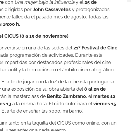
re
con
Una mujer bajo la influencia
y el
25 de
as dirigidas por
John Cassavetes
y protagonizadas
mente fallecida el pasado mes de agosto. Todas las
as
19:00 h.
 el CICUS (8 a 15 de noviembre)
onvertirse en una de las sedes del
21º Festival de Cine
iada programación de actividades. Durante esta
es
impartidas por destacados profesionales del cine
studiantil y la formación en el ámbito cinematográfico.
El arte de jugar con la luz’ de la cineasta portuguesa
 y una exposición de su obra abierta del
8 al 29 de
rán la masterclass de
Benito Zambrano
, el
martes 12
es 13
a la misma hora. El ciclo culminará el
viernes 15
‘El arte de enseñar las 3000, mi barrio’.
irir tanto en la taquilla del CICUS como online, con un
l lunes anterior a cada evento.