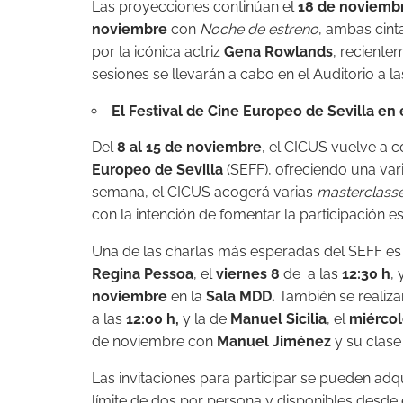
Las proyecciones continúan el
18 de noviemb
noviembre
con
Noche de estreno
, ambas cint
por la icónica actriz
Gena Rowlands
, reciente
sesiones se llevarán a cabo en el Auditorio a l
El Festival de Cine Europeo de Sevilla en
Del
8 al 15 de noviembre
, el CICUS vuelve a c
Europeo de Sevilla
(SEFF), ofreciendo una var
semana, el CICUS acogerá varias
masterclass
con la intención de fomentar la participación e
Una de las charlas más esperadas del SEFF es ‘
Regina Pessoa
, el
viernes 8
de a las
12:30 h
,
noviembre
en la
Sala MDD.
También se realiza
a las
12:00 h,
y la de
Manuel Sicilia
, el
miércol
de noviembre con
Manuel Jiménez
y su clase 
Las invitaciones para participar se pueden adqu
límite de dos por persona y disponibles desde e