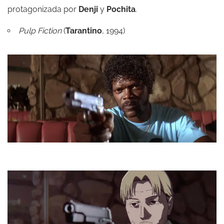
protagonizada por
Denji
y
Pochita
.
Pulp Fiction
(
Tarantino
, 1994)