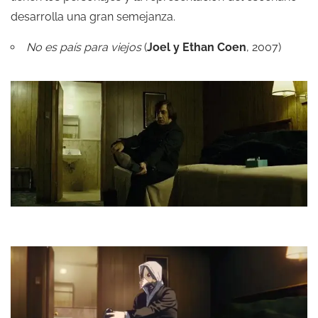
desarrolla una gran semejanza.
No es país para viejos
(
Joel y Ethan Coen
, 2007)