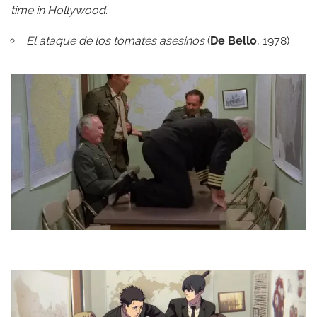
time in Hollywood
.
El ataque de los tomates asesinos
(
De Bello
, 1978)