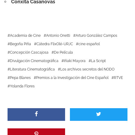
Conxita Casanovas
Academia de Cine
Antonio Onetti
Arturo González Campos
Begoña Piña
Cátedra FlixOlé-URJC
cine español
Concepción Cascajosa
De Película
Divulgación Cinematográfica
Iñaki Mayora
La Script
Literatura Cinematográfica
Los archivos secretos del NODO
Pepa Blanes
Premios a la Investigación del Cine Español
RTVE
Yolanda Flores