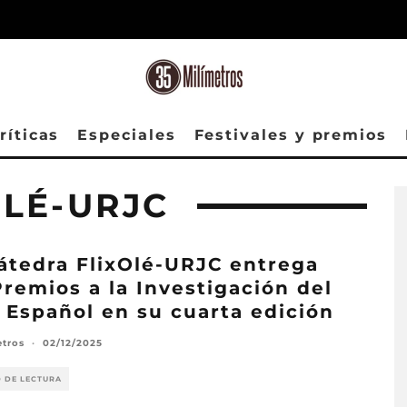
ríticas
Especiales
Festivales y premios
OLÉ-URJC
átedra FlixOlé-URJC entrega
Premios a la Investigación del
 Español en su cuarta edición
etros
·
02/12/2025
O DE LECTURA