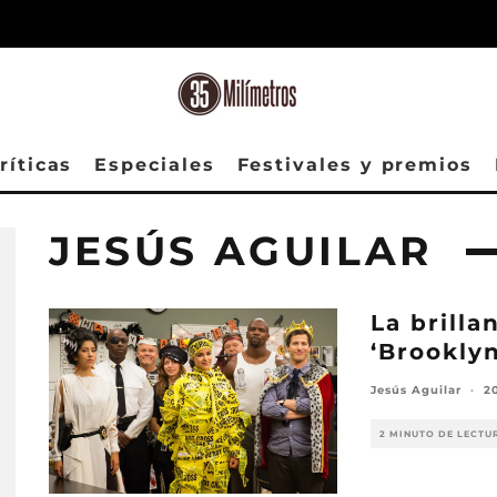
ríticas
Especiales
Festivales y premios
JESÚS AGUILAR
La brill
‘Brookly
Jesús Aguilar
·
2
2 MINUTO DE LECTU