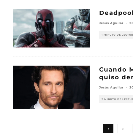
Deadpool
Jesús Aguilar
·
2
1 MINUTO DE LECTU
Cuando 
quiso de
Jesús Aguilar
·
2
2 MINUTO DE LECTU
1
2