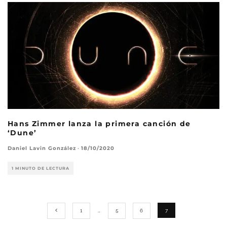
Hans Zimmer lanza la primera canción de
‘Dune’
Daniel Lavin González
·
18/10/2020
1 MINUTO DE LECTURA
1
…
5
6
7