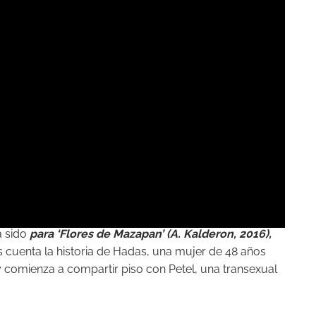
a sido
para ‘Flores de Mazapan’ (A. Kalderon, 2016),
os cuenta la historia de Hadas, una mujer de 48 años
y comienza a compartir piso con Petel, una transexual