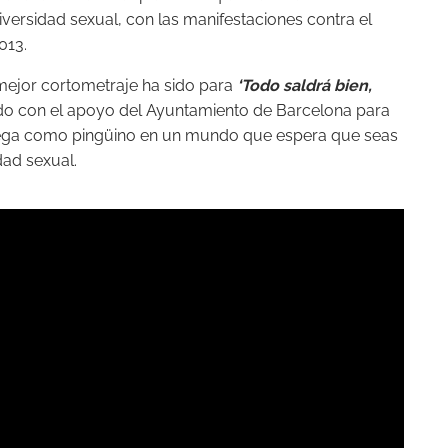
iversidad sexual, con las manifestaciones contra el
013.
l mejor cortometraje ha sido para
‘Todo saldrá bien,
do con el apoyo del Ayuntamiento de Barcelona para
 Vega como pingüino en un mundo que espera que seas
dad sexual.