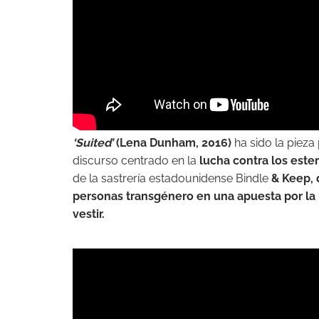
‘Suited’
(Lena Dunham, 2016)
ha sido la pieza
discurso centrado en la
lucha contra los este
de la sastrería estadounidense Bindle
& Keep, 
personas transgénero en una apuesta por la l
vestir.