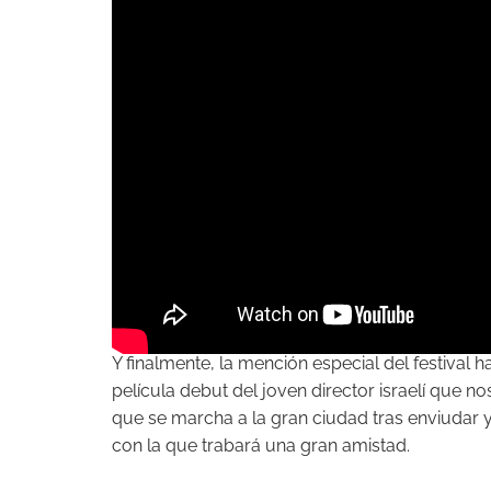
Y finalmente, la mención especial del festival h
película debut del joven director israelí que n
que se marcha a la gran ciudad tras enviudar 
con la que trabará una gran amistad.