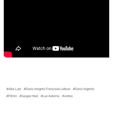
Alex Lutz
Dario Aregnto Françoise Lebrun
Dario Argento
Filmin
Gaspar Noé
Lux Aeterna
vortex