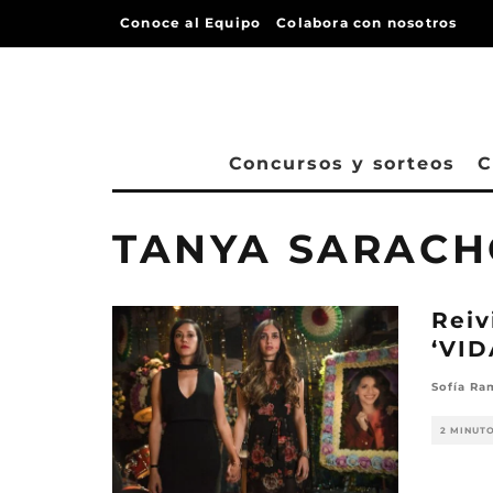
Conoce al Equipo
Colabora con nosotros
Concursos y sorteos
C
TANYA SARACH
Reiv
‘VID
Sofía Ra
2 MINUT