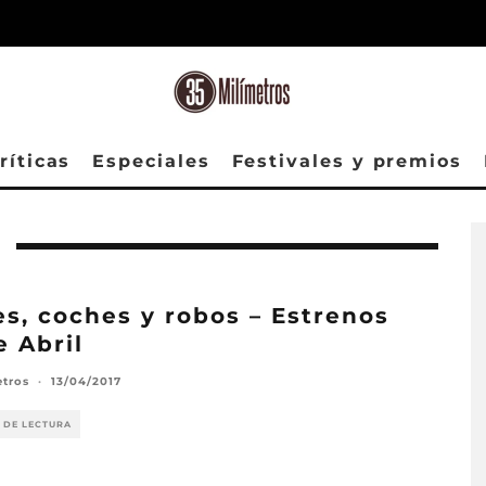
ríticas
Especiales
Festivales y premios
s, coches y robos – Estrenos
e Abril
etros
·
13/04/2017
 DE LECTURA