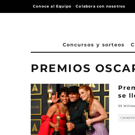
Conoce al Equipo
Colabora con nosotros
Concursos y sorteos
C
PREMIOS OSCAR
Prem
se l
35 Milím
1 MINUTO