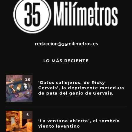
redaccion@35milimetros.es
LO MÁS RECIENTE
3.5
‘Gatos callejeros, de Ricky
Gervais’, la deprimente metedura
de pata del genio de Gervais.
6
‘La ventana abierta’, el sombrío
viento levantino