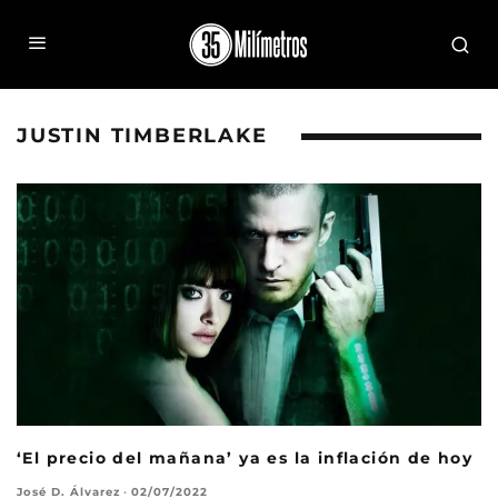
JUSTIN TIMBERLAKE
‘El precio del mañana’ ya es la inflación de hoy
José D. Álvarez
·
02/07/2022