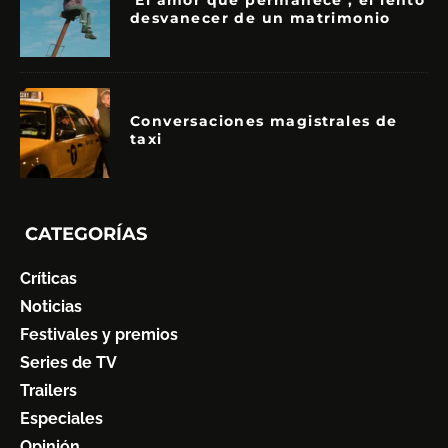
‘El amor que permanece’, el lento
desvanecer de un matrimonio
Conversaciones magistrales de
taxi
CATEGORÍAS
Críticas
Noticias
Festivales y premios
Series de TV
Trailers
Especiales
Opinión