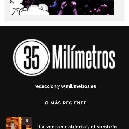
redaccion@35milimetros.es
LO MÁS RECIENTE
6
‘La ventana abierta’, el sombrío